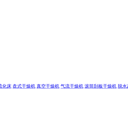
流化床
盘式干燥机
真空干燥机
气流干燥机
滚筒刮板干燥机
脱水