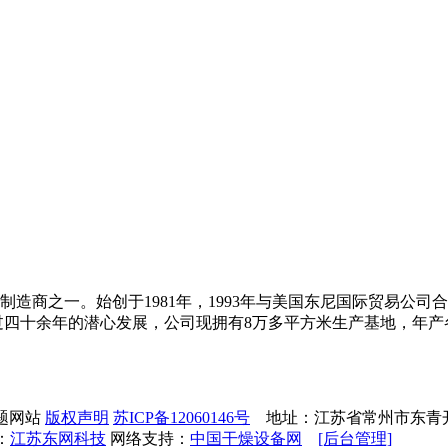
造商之一。始创于1981年，1993年与美国东尼国际贸易公
四十余年的潜心发展，公司现拥有8万多平方米生产基地，年产各
专题网站
版权声明
苏ICP备12060146号
地址：江苏省常州市东青开发区 E-m
：
江苏东网科技
网络支持：
中国干燥设备网
[后台管理]