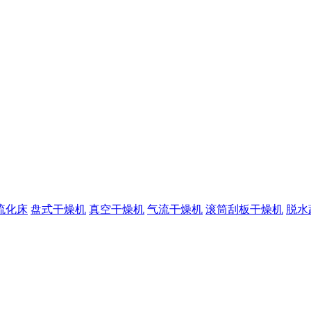
流化床
盘式干燥机
真空干燥机
气流干燥机
滚筒刮板干燥机
脱水