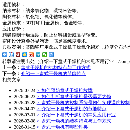
适用物料：
纳米材料：纳米氧化物、碳纳米管等。
陶瓷材料：氧化铝、氧化锆等粉体。
金属粉末：3D打印用金属粉、合金粉等。
应用优势：
精确控制干燥温度，防止材料团聚或晶型转变。
密闭设计避免外界污染，满足高纯度要求。
典型案例：某陶瓷厂用盘式干燥机干燥氧化铝粉，粒度分布均匀
转载请注明出处（介绍一下盘式干燥机的常见应用行业：
/comp
上一条：
盘式干燥机的结构特点与工作方式
下一条：
介绍一下盘式干燥机的节能特点
相关文章
2026-07-24
>
如何预防盘式干燥机故障
2026-06-23
>
如何判断盘式干燥机是否需要大修
2026-05-28
>
盘式干燥机的控制系统是如何实现温度控制
2026-04-07
>
介绍一下盘式干燥机的节能特点
2026-03-01
>
介绍一下盘式干燥机的常见应用行业
2026-02-08
>
盘式干燥机的结构特点与工作方式
2026-01-15
>
盘式干燥机有哪些种类