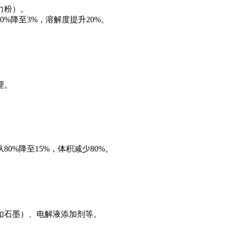
力粉）。
%降至3%，溶解度提升20%。
理。
0%降至15%，体积减少80%。
如石墨）、电解液添加剂等。