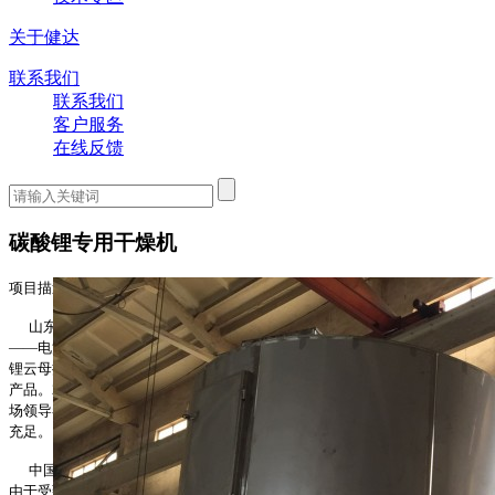
关于健达
联系我们
联系我们
客户服务
在线反馈
碳酸锂专用干燥机
项目描述：
山东瑞福锂业有限公司是一家专门从事矿石提取制备锂电池正极原材料
——电池级碳酸锂的新能源高科技企业，也是全球第一家同时拥有锂辉石和
锂云母提锂技术的生产企业。公司主营电池级碳酸锂、工业级碳酸锂等系列
产品。2015年公司积极寻求原材料供应商，完成了与号称锂化合物的全球市
场领导者和主要的锂原料生产商之一的公司的合作，保证锂矿石资源的供应
充足。
中国是全球第二大锂资源国，占全球资源储量的26.92%，但长期以来，
由于受到生产工艺的限制，产能供给比较有限，对进口产品的依赖度较大；