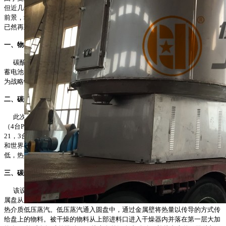
但近几年，随着国内碳酸锂生产技术的成熟化，企业深知碳酸锂生产的广阔
前景，纷纷加大碳酸锂生产项目。此次山东瑞福锂业2万吨碳酸锂扩建项目
已然再建。
一、物料概述
碳酸锂作为锂离子动力电池的核心原料，正由于国内电动车产业化及铅
蓄电池替代等进程加速，其广阔的需求空间越来越被业界看好。此外，锂作
为战略性资源，其逐日上升的地位也被业界寄予稀土“第二”的期待。
二、碳酸锂干燥机概述
此次在山东瑞福锂业2万吨碳酸锂扩建项目中，我司设计的
盘式干燥机
（4台PLG-3000*16，2台PLG-2200*12），卧式螺带混合机（3台WLDH-
21，3台WLDH-21）在众多竞标者中凭借优异的设备质量，成熟的售后体系
和世界^的干燥技术成功中标！
盘式干燥机
一直是我司的拳头产品，其能耗
低，热效率高，干燥均匀等特点是客户所称赞的。
三、
碳酸锂
干燥机原理
该设备是一种多层固定圆盘、转耙搅拌的立式干燥装置。其结构大小金
属盘从上至下交替排列、每个盘都是有两块金属板构成，形成中空圆盘。加
热介质低压蒸汽。低压蒸汽通入圆盘中，通过金属壁将热量以传导的方式传
给盘上的物料。被干燥的物料从上部进料口进入干燥器内并落在第一层大加