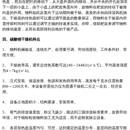
热盘 ，然后在耙叶的推动下，从大盘外源向内移动，并从中央的开孔处加至
下一层的小盘上，由于小盘上的耙齿角度向外，故物料在耙齿的转动下被推
向盘的外周。物料如此反复向下运动期间被干燥。蒸发的水份由排湿风机抽
出。干燥器的传热面积可以通过调节圆盘的数量保证，而物料在干燥器内所
需停留时间则可以通过调节主轴的转速来实现。亦即，借助耙齿来调节物料
的移动速度，从而在底部得到合格的干燥产品。
四、
碳酸锂
干燥机特点
1、 物料机械输送、连续生产、处理量可调、劳动强度轻、工作条件好、管
理方便。
2、 干燥效率高，通常总传热系数可达240～544KJ/(㎡.h.℃)，平均蒸发强度
为4～7kg/(㎡.h)。
3、 立式安装、保温改善、热源和发热得用率高，蒸发每千克水仅需热量
800～1200大卡。本设备所需动力仅为普通干燥机二分之一左右，经济实
用。
4、 设备占地面积小，结构紧凑，安装简单。
5、 尾气的排放速度低，粉尘飞扬少，能达到三级排放标准要求，改善劳动
环境，对于细粉粒状物料加工尤为适宜，而不必附装除尘设备。
6、 各层加热盘温度均匀、可控，达到规定的温度分布，盘层间的温度可根