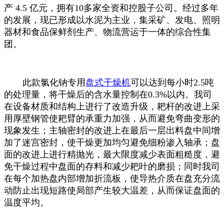
产
4.5
亿元，拥有
10
多家全资和控股子公司。经过多年
的发展，现已形成以水泥为主业，集采矿、发电、照明
器材和食品保鲜剂生产、物流营运于一体的综合性集
团
。
此款氯化钠专用
盘式干燥机
可以达到每小时
2.5
吨
的处理量，将干燥后的含水量控制在
0.3%
以内。我司
在设备材质和结构上进行了改造升级，耙杆的改进上采
用厚壁钢管使耙臂的承重力加强，从而避免弯曲变形的
现象发生；主轴密封的改进上在最后一层出料盘中间增
加了迷宫密封，使干燥更加均匀避免细粉渗入轴承；盘
面的改进上进行精抛光，最大限度减少表面粗糙度，避
免干燥过程中盘面的存料和减少耙叶的磨损；同时我司
在每个加热盘内部增加折流板，使导热介质在盘充分流
动防止出现短路使局部产生较大温差，从而保证盘面的
温度平均。