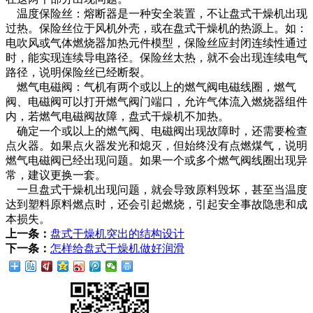
温度保险丝：熔断器是一种安全装置，不让盘式干燥机出现
过热。保险丝位于风机外壳，或在盘式干燥机的热源上。如：
电吹风或气体燃烧器加热元件模型，保险丝应封闭连续性通过
时，能实现连续导电路径。保险丝太热，就不会出现连续电气
路径，说明保险丝已经断裂。
燃气电磁阀：气机有两个或以上的燃气阀电磁线圈，燃气
阀、电磁阀可以打开燃气阀门端口，允许气体流入燃烧器组件
内，若燃气电磁阀故障，盘式干燥机不加热。
确定一个或以上的燃气阀、电磁阀出现故障时，还需要检查
点火器。如果点火器发光和熄灭，但始终没有点燃煤气，说明
燃气电磁阀已经出现问题。如果一个或多个燃气阀线圈出现异
常，建议更换一套。
一旦盘式干燥机出现问题，就会导致原料毁坏，甚至当温度
达到塑料原料燃点时，还会引起燃烧，引起安全事故隐患和成
本损失。
上一条：
盘式干燥机突出的结构设计
下一条：
怎样给盘式干燥机做好润滑